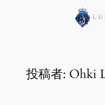
内
容
を
ス
キ
ッ
プ
投稿者:
Ohki 