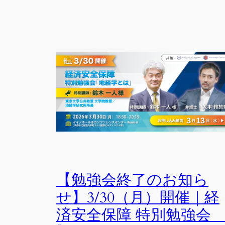
【勉強会終了のお知ら
せ】3/30（月）開催｜経
済安全保障 特別勉強