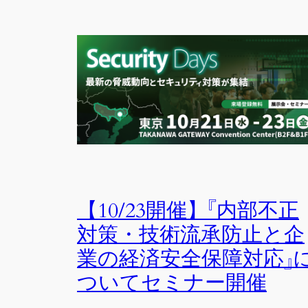
【10/23開催】『内部不正
対策・技術流承防止と企
業の経済安全保障対応』
ついてセミナー開催