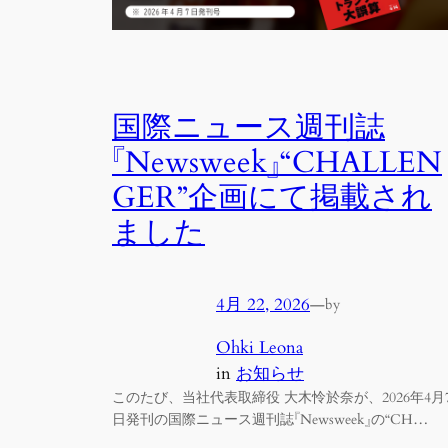
国際ニュース週刊誌
『Newsweek』“CHALLEN
GER”企画にて掲載され
ました
4月 22, 2026
—
by
Ohki Leona
in
お知らせ
このたび、当社代表取締役 大木怜於奈が、2026年4月
日発刊の国際ニュース週刊誌『Newsweek』の“CH…