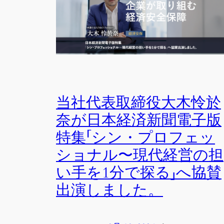
当社代表取締役大木怜於
奈が日本経済新聞電子版
特集「シン・プロフェッ
ショナル〜現代経営の担
い手を1分で探る」へ協賛
出演しました。