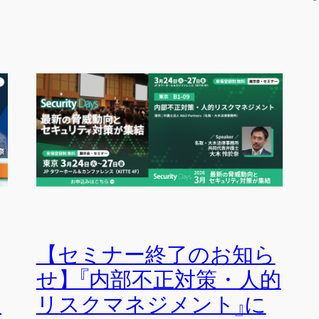
【セミナー終了のお知ら
せ】『内部不正対策・人的
会
リスクマネジメント』に