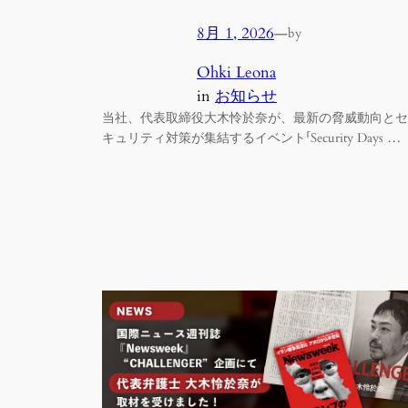
8月 1, 2026
—
by
Ohki Leona
in
お知らせ
当社、代表取締役大木怜於奈が、最新の脅威動向とセ
キュリティ対策が集結するイベント「Security Days …