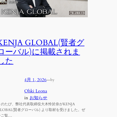
KENJA GLOBAL(賢者グ
ローバル)に掲載されま
した
4月 1, 2026
—
by
Ohki Leona
in
お知らせ
このたび、弊社代表取締役大木怜於奈がKENJA
GLOBAL(賢者グローバル) より取材を受けました。ぜ
ひご覧…