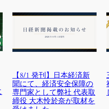
【8/1 発刊】日本経済新
聞にて、経済安全保障の
に
専門家として弊社 代表取
締役 大木怜於奈が取材を